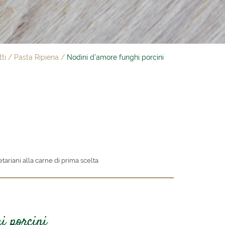
ti
/
Pasta Ripiena
/
Nodini d’amore funghi porcini
egetariani alla carne di prima scelta
i porcini