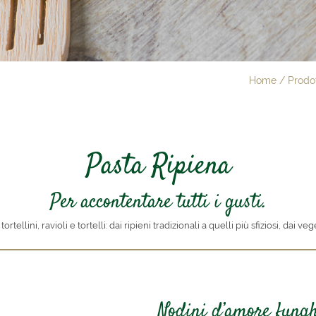
Home
/
Prodot
Pasta Ripiena
Per accontentare tutti i gusti.
ortellini, ravioli e tortelli: dai ripieni tradizionali a quelli più sfiziosi, dai v
Nodini d’amore fungh