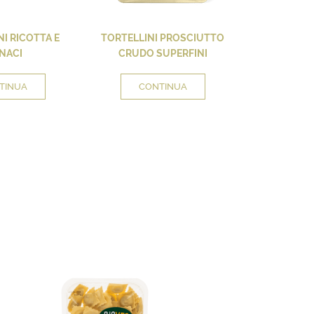
I RICOTTA E
TORTELLINI PROSCIUTTO
TORTELLIN
NACI
CRUDO SUPERFINI
SUP
TINUA
CONTINUA
CO