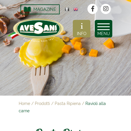
MAGAZINE
INFO
MENU
Home
/
Prodotti
/
Pasta Ripiena
/
Ravioli alla
carne