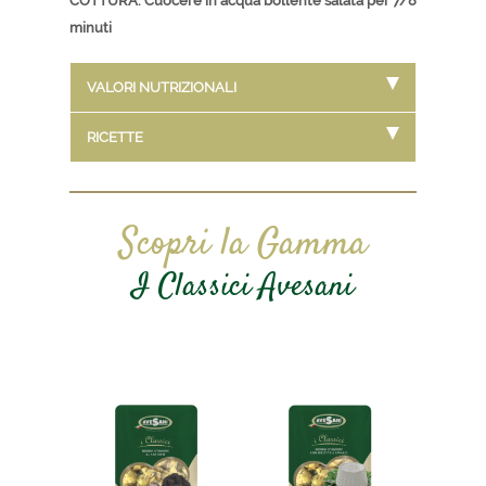
COTTURA: Cuocere in acqua bollente salata per 7/8
minuti
VALORI NUTRIZIONALI
RICETTE
Scopri la Gamma
I Classici Avesani