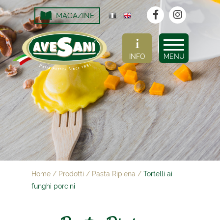
MAGAZINE
INFO
MENU
Home
/
Prodotti
/
Pasta Ripiena
/
Tortelli ai
funghi porcini