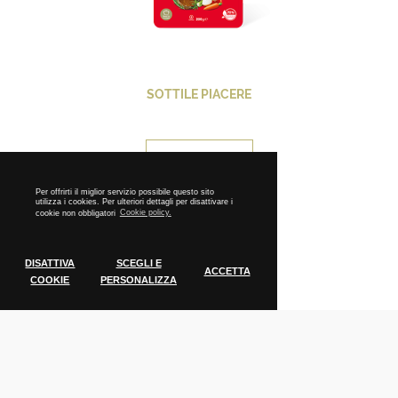
SOTTILE PIACERE
CONTINUA
Per offrirti il miglior servizio possibile questo sito
utilizza i cookies. Per ulteriori dettagli per disattivare i
cookie non obbligatori
Cookie policy.
DISATTIVA
SCEGLI E
ACCETTA
COOKIE
PERSONALIZZA
Cookie Policy
Tecnici
Cookie tecnici indispensabili per il
funzionamento del sito