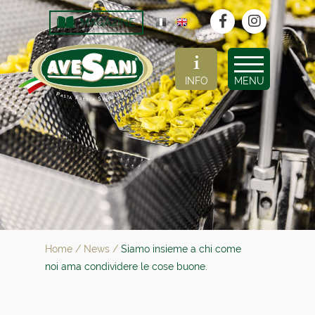
MAGAZINE
INFO
MENU
Home
/
News
/
Siamo insieme a chi come
noi ama condividere le cose buone.