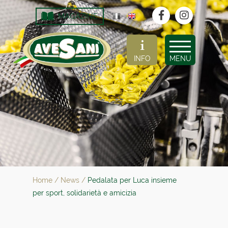
MAGAZINE
INFO
MENU
Home
/
News
/
Pedalata per Luca insieme
per sport, solidarietà e amicizia