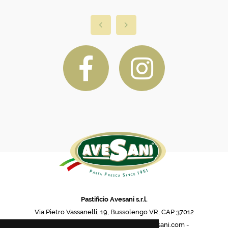
Pastificio Avesani s.r.l.
Via Pietro Vassanelli, 19, Bussolengo VR, CAP 37012
phone: (0039) 04567 17 737 - info@avesani.com -