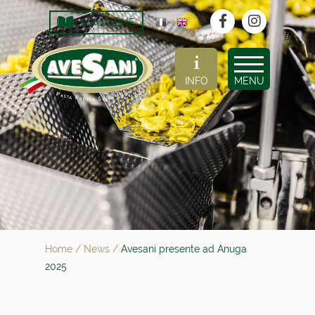
MAGAZINE
INFO
MENU
Home
/
News
/
Avesani presente ad Anuga
2025