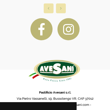
Pastificio Avesani s.r.l.
Via Pietro Vassanelli, 19, Bussolengo VR, CAP 37012
phone: (0039) 04567 17 737 - info@avesani.com -