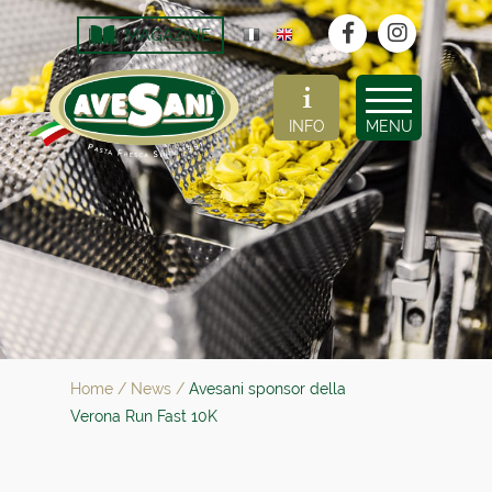
MAGAZINE
INFO
MENU
Home
/
News
/
Avesani sponsor della
Verona Run Fast 10K