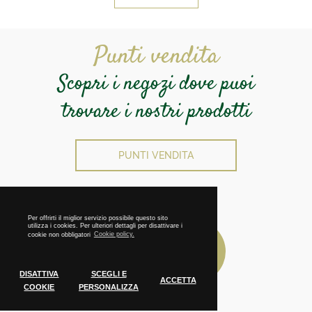
Punti vendita
Scopri i negozi dove puoi
trovare i nostri prodotti
PUNTI VENDITA
Per offrirti il miglior servizio possibile questo sito
utilizza i cookies. Per ulteriori dettagli per disattivare i
cookie non obbligatori
Cookie policy.
DISATTIVA
SCEGLI E
ACCETTA
COOKIE
PERSONALIZZA
Cookie Policy