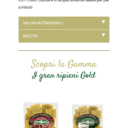
COTTURA: Cuocere in acqua bollente salata per per
4 minuti
VALORI NUTRIZIONALI
RICETTE
Scopri la Gamma
I gran ripieni Gold