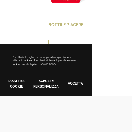
SOTTILE PIACERE
CONTINUA
Per offrirti il miglior servizio possibile questo sito
utilizza i cookies. Per ulteriori dettagli per disattivare i
cookie non obbligatori
Cookie policy.
DISATTIVA
SCEGLI E
ACCETTA
COOKIE
PERSONALIZZA
Cookie Policy
Tecnici
Cookie tecnici indispensabili per il
funzionamento del sito
AVESANISSIMI
Analytics