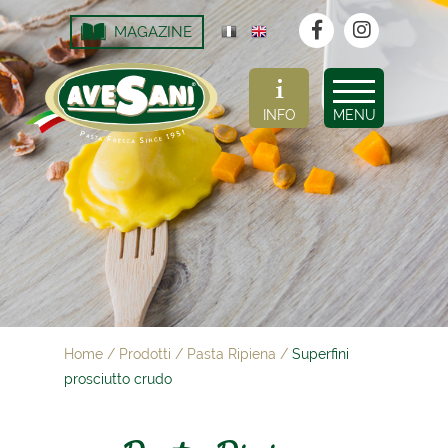
MAGAZINE
INFO
MENU
Home
/
Prodotti
/
Pasta Ripiena
/
Superfini
prosciutto crudo