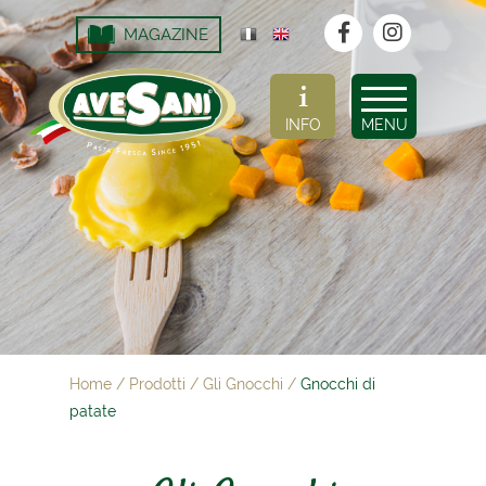
MAGAZINE
INFO
MENU
Home
/
Prodotti
/
Gli Gnocchi
/
Gnocchi di
patate